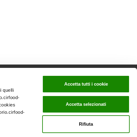
Accetta tutti i cookie
 quelli
www.cirfood.com
o.cirfood-
Accetta selezionati
 cookies
orio.cirfood-
sc e P.IVA 00464110352 - Registro Imprese n.
Rifiuta
ata Protection Officer (DPO): Avv. Silvia