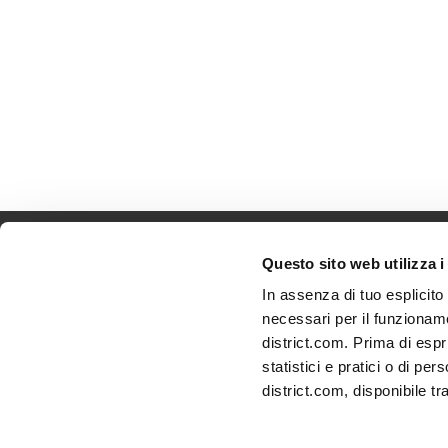
Questo sito web utilizza i
In assenza di tuo esplicit
necessari per il funzioname
district.com. Prima di espr
statistici e pratici o di pe
© Copyright 2026
CIRFOOD s.c. via Nobel 19 - 
district.com, disponibile t
00464110352 - C.C.I.A.A. di Reggio Emilia n. 13
Stefanelli 051/520315