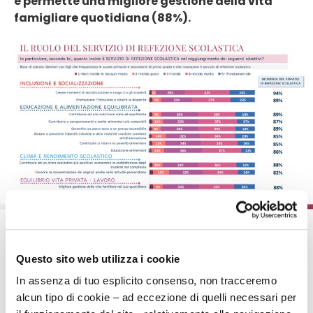
e permette una migliore gestione della vita
famigliare quotidiana (88%).
Inoltre, quello del pasto a scuola,
viene
riconosciuto come il momento ideale per
Questo sito web utilizza i cookie
affrontare tematiche importanti
, come le
In assenza di tuo esplicito consenso, non tracceremo
buone pratiche per ridurre il proprio impatto
alcun tipo di cookie – ad eccezione di quelli necessari per
sull’ambiente. Fondamentale, infine, il supporto alla