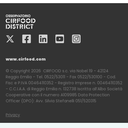
www.cirfood.com
© Copyright 2026
CIRFOOD s.c. via Nobel 19 - 42124
Reggio Emilia - Tel. 0522/53011 - Fax 0522/530100 - Cod.
Fisc e P.IVA 00464110352 - Registro Imprese n. 00464110352
- C.C.I.A.A. di Reggio Emilia n. 132738 Iscritta all’Albo Società
Cooperative con il numero A109985 Data Protection
Officer (DPO): Avv. Silvia Stefanelli 051/520315
Privacy
Cookie policy